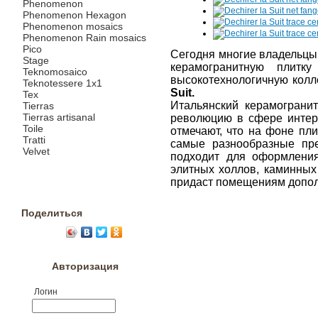
Phenomenon
Phenomenon Hexagon
Phenomenon mosaics
Phenomenon Rain mosaics
Pico
Сегодня многие владельцы
Stage
керамогранитную плитк
Teknomosaico
высокотехнологичную колл
Teknotessere 1x1
Suit.
Tex
Итальянский керамограни
Tierras
Tierras artisanal
революцию в сфере интер
Toile
отмечают, что на фоне пли
Tratti
самые разнообразные пре
Velvet
подходит для оформления
элитных холлов, каминных
придаст помещениям допол
Поделиться
Авторизация
Логин