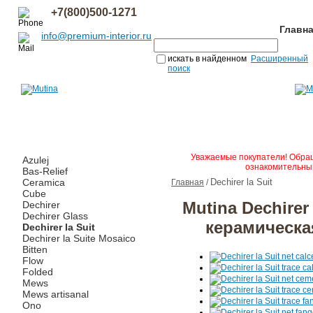
+7(800)500-1271
Главн
info@premium-interior.ru
искать в найденном
Расширенный
поиск
Уважаемые покупатели! Обращ
Azulej
ознакомительным
Bas-Relief
Ceramica
Dechirer la Suit
Главная
/
Cube
Mutina Dechirer
Dechirer
Dechirer Glass
керамическа
Dechirer la Suit
Dechirer la Suite Mosaico
Bitten
Flow
Folded
Mews
Mews artisanal
Ono