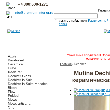
+7(800)500-1271
Главн
info@premium-interior.ru
искать в найденном
Расширенный
поиск
Уважаемые покупатели! Обращ
Azulej
ознакомительным
Bas-Relief
Ceramica
Dechirer
Главная
/
Cube
Mutina Dech
Dechirer
Dechirer Glass
керамическа
Dechirer la Suit
Dechirer la Suite Mosaico
Bitten
Flow
Folded
Mews
Mews artisanal
Ono