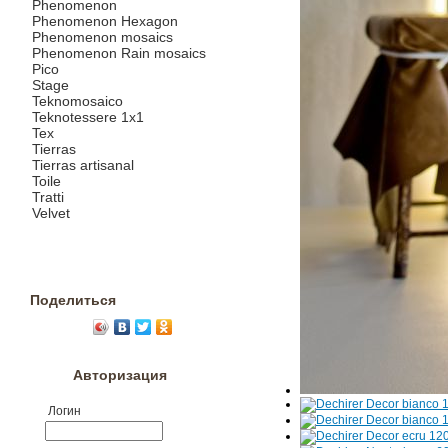
Phenomenon
Phenomenon Hexagon
Phenomenon mosaics
Phenomenon Rain mosaics
Pico
Stage
Teknomosaico
Teknotessere 1x1
Tex
Tierras
Tierras artisanal
Toile
Tratti
Velvet
Поделиться
Авторизация
Логин