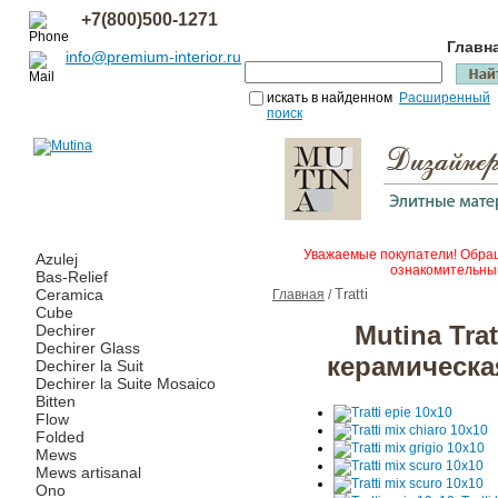
+7(800)500-1271
Главн
info@premium-interior.ru
искать в найденном
Расширенный
поиск
Уважаемые покупатели! Обращ
Azulej
ознакомительным
Bas-Relief
Ceramica
Tratti
Главная
/
Cube
Mutina Tra
Dechirer
Dechirer Glass
керамическа
Dechirer la Suit
Dechirer la Suite Mosaico
Bitten
Flow
Folded
Mews
Mews artisanal
Ono