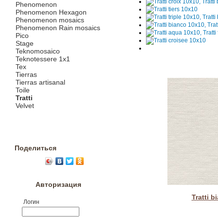
Phenomenon
Phenomenon Hexagon
Phenomenon mosaics
Phenomenon Rain mosaics
Pico
Stage
Teknomosaico
Teknotessere 1x1
Tex
Tierras
Tierras artisanal
Toile
Tratti
Velvet
Поделиться
Авторизация
Tratti 
Логин