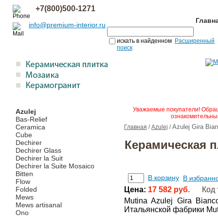
+7(800)500-1271
Главн
info@premium-interior.ru
искать в найденном
Расширенный
поиск
Уважаемые покупатели! Обращ
Azulej
ознакомительным
Bas-Relief
Ceramica
Azulej Gira Bia
Главная
/
Azulej
/
Cube
Керамическая пл
Dechirer
Dechirer Glass
Dechirer la Suit
Dechirer la Suite Mosaico
Bitten
В корзину
В избранн
Flow
Folded
Цена:
17 582 руб.
Код 
Mews
Mutina Azulej Gira Bia
Mews artisanal
Итальянской фабрики Mut
Ono