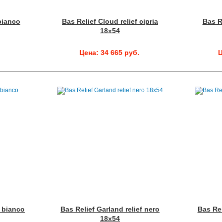
 bianco
Bas Relief Cloud relief cipria
Bas R
18x54
.
Цена: 34 665 руб.
Ц
f bianco
Bas Relief Garland relief nero
Bas Rel
18x54