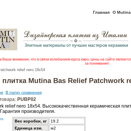
Главная
О Mutina
Ваше внимание, что в связи колебанием курса евро, цены на сайте являютс
за понимание!
Patchwork relief nero 18x54
плитка Mutina Bas Relief Patchwork re
ое
В папку сравнения
товара:
PUBP02
ork relief nero 18x54. Высококачественная керамическая п
 Гарантия производителя.
Вес коробки, кг
19.2
Единица изм.
м2