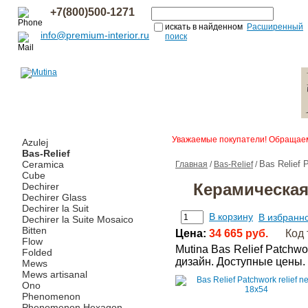
+7(800)500-1271
искать в найденном
Расширенный
info@premium-interior.ru
поиск
Уважаемые покупатели! Обращаем 
Azulej
Bas-Relief
Ceramica
Bas Relief 
Главная
/
Bas-Relief
/
Cube
Керамическая 
Dechirer
Dechirer Glass
Dechirer la Suit
В корзину
В избранн
Dechirer la Suite Mosaico
Bitten
Цена:
34 665 руб.
Код 
Flow
Mutina Bas Relief Patchw
Folded
дизайн. Доступные цены.
Mews
Mews artisanal
Ono
Phenomenon
Phenomenon Hexagon