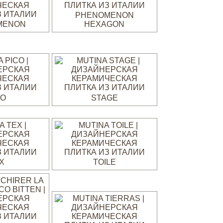
PHENOMENON
MENON
HEXAGON
CO
STAGE
X
TOILE