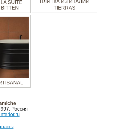
LA SUITE
 BITTEN
TIERRAS
RTISANAL
amiche
7997
,
Россия
terior.ru
нтакты