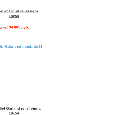
elief Cloud relief nero
18x54
ена: 34 665 руб.
ief Garland relief cipria
18x54