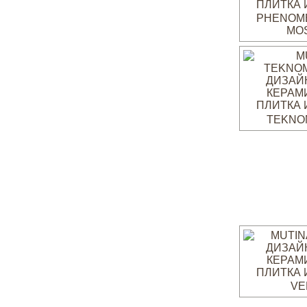
PHENOM
MO
TEKNO
VE