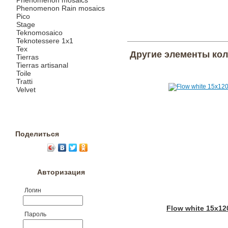
Phenomenon mosaics
Phenomenon Rain mosaics
Pico
Stage
Teknomosaico
Teknotessere 1x1
Tex
Другие элементы ко
Tierras
Tierras artisanal
Toile
Tratti
Velvet
Поделиться
Авторизация
Логин
Flow white 15x12
Пароль