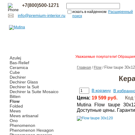
+7(800)500-1271
искать в найденном
Расширенный
info@premium-interior.ru
поиск
Уважаемые покупатели! Обращаем 
Azulej
Bas-Relief
Ceramica
Flow taupe 30x1
Главная
/
Flow
/
Cube
Кера
Dechirer
Dechirer Glass
Dechirer la Suit
В корзину
В избранн
Dechirer la Suite Mosaico
Bitten
Цена:
19 599 руб.
Код 
Flow
Mutina Flow taupe 30x
Folded
Доступные цены. Гаранти
Mews
Mews artisanal
Ono
Phenomenon
Phenomenon Hexagon