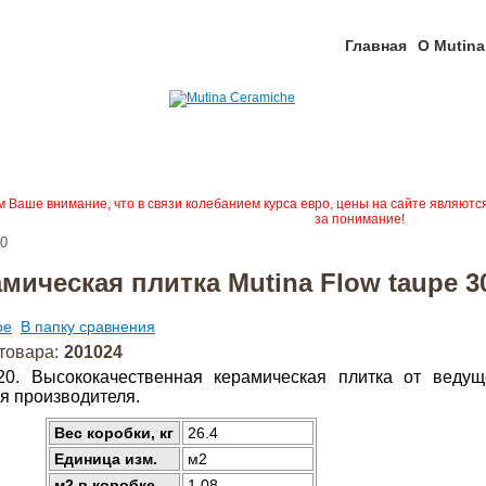
Главная
О Mutina
Ваше внимание, что в связи колебанием курса евро, цены на сайте являютс
за понимание!
20
мическая плитка Mutina Flow taupe 3
ое
В папку сравнения
товара:
201024
120. Высококачественная керамическая плитка от веду
я производителя.
Вес коробки, кг
26.4
Единица изм.
м2
м2 в коробке
1.08