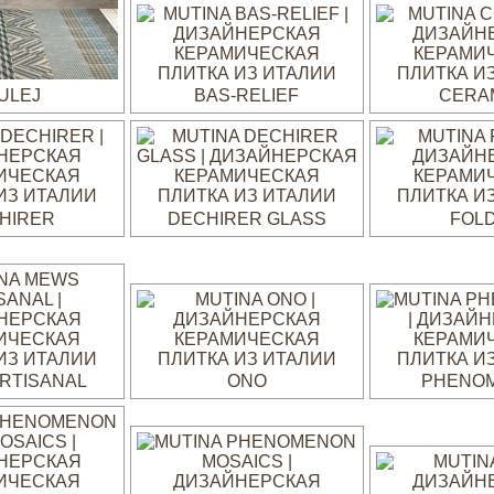
ULEJ
BAS-RELIEF
CERA
HIRER
DECHIRER GLASS
FOL
RTISANAL
ONO
PHENO