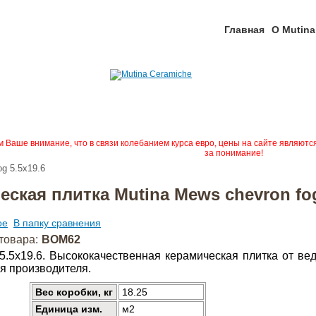
Главная
О Mutina
Ваше внимание, что в связи колебанием курса евро, цены на сайте являютс
за понимание!
g 5.5x19.6
ская плитка Mutina Mews chevron fog
ое
В папку сравнения
товара:
BOM62
 5.5x19.6. Высококачественная керамическая плитка от в
я производителя.
Вес коробки, кг
18.25
Единица изм.
м2