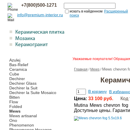
+7(800)500-1271
искать в найденном
Расширенный
info@premium-interior.ru
поиск
Уважаемые покупатели! Обращаем 
Azulej
Bas-Relief
Ceramica
Mews chevron fo
Главная
/
Mews
/
Cube
Керамиче
Dechirer
Dechirer Glass
Dechirer la Suit
В корзину
В избранн
Dechirer la Suite Mosaico
Bitten
Цена:
33 100 руб.
Код 
Flow
Mutina Mews chevron fog
Folded
Доступные цены. Гаранти
Mews
Mews artisanal
Ono
Phenomenon
Phenomenon Hexagon