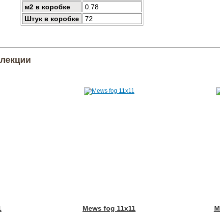
м2 в коробке
0.78
Штук в коробке
72
ллекции
1
Mews fog 11x11
M