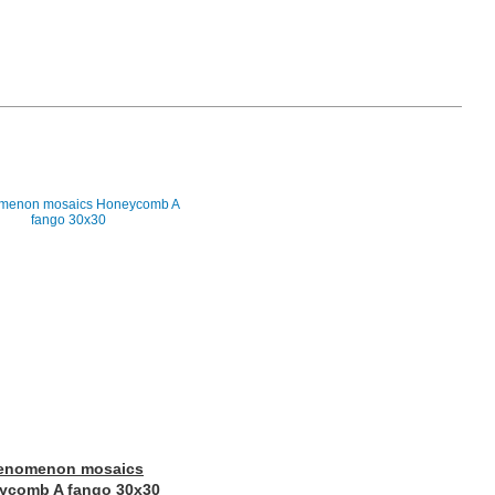
enomenon mosaics
ycomb A fango 30x30