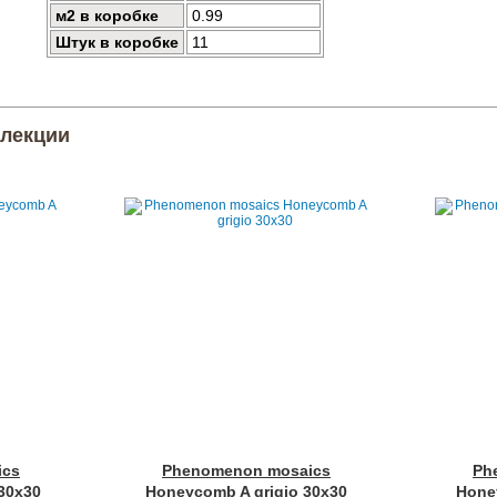
м2 в коробке
0.99
Штук в коробке
11
ллекции
ics
Phenomenon mosaics
Ph
30x30
Honeycomb A grigio 30x30
Hone