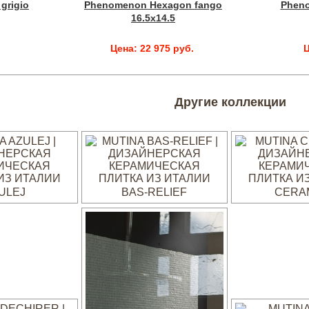
grigio
Phenomenon Hexagon fango
Phen
16.5x14.5
.
Цена: 22 975 руб.
Ц
Другие коллекции
ULEJ
BAS-RELIEF
CERA