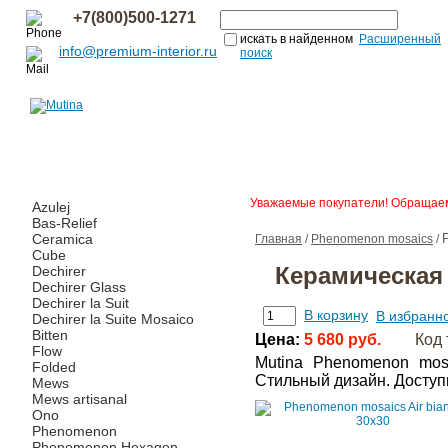
+7(800)500-1271
искать в найденном
Расширенный
info@premium-interior.ru
поиск
Уважаемые покупатели! Обращаем 
Azulej
Bas-Relief
Ceramica
Главная
/
Phenomenon mosaics
/
Cube
Керамическая 
Dechirer
Dechirer Glass
Dechirer la Suit
В корзину
В избранн
Dechirer la Suite Mosaico
Bitten
Цена:
5 680 руб.
Код 
Flow
Mutina Phenomenon mosa
Folded
Стильный дизайн. Доступ
Mews
Mews artisanal
Ono
Phenomenon
Phenomenon Hexagon