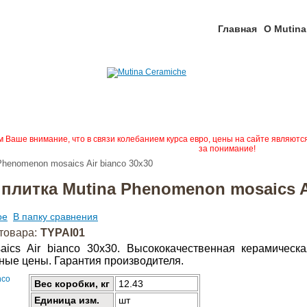
Главная
О Mutina
Ваше внимание, что в связи колебанием курса евро, цены на сайте являютс
за понимание!
Phenomenon mosaics Air bianco 30x30
плитка Mutina Phenomenon mosaics Ai
ое
В папку сравнения
товара:
TYPAI01
ics Air bianco 30x30. Высококачественная керамическ
ные цены. Гарантия производителя.
Вес коробки, кг
12.43
Единица изм.
шт