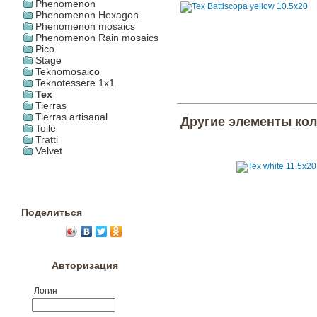
Phenomenon
Phenomenon Hexagon
Phenomenon mosaics
Phenomenon Rain mosaics
Pico
Stage
Teknomosaico
Teknotessere 1x1
Tex
Tierras
Tierras artisanal
Другие элементы ко
Toile
Tratti
Velvet
Поделиться
Авторизация
Логин