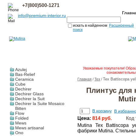
+7(800)500-1271
Главн
info@premium-interior.ru
искать в найденном
Расширенный
поиск
Уважаемые покупатели! Обращ
Azulej
ознакомительным
Bas-Relief
Ceramica
Tex Battiscopa ye
Главная
/
Tex
/
Cube
Плинтус для 
Dechirer
Dechirer Glass
Muti
Dechirer la Suit
Dechirer la Suite Mosaico
Bitten
В корзину
В избранн
Flow
Folded
Цена:
814 руб.
Код 
Mews
Mutina Tex Battiscopa 
Mews artisanal
фабрики Mutina. Стильны
Ono