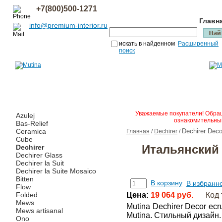
+7(800)500-1271
Главн
info@premium-interior.ru
искать в найденном
Расширенный
поиск
Уважаемые покупатели! Обращ
Azulej
ознакомительным
Bas-Relief
Ceramica
Dechirer Deco
Главная
/
Dechirer
/
Cube
Итальянский 
Dechirer
Dechirer Glass
Dechirer la Suit
Dechirer la Suite Mosaico
Bitten
В корзину
В избранн
Flow
Folded
Цена:
19 064 руб.
Код 
Mews
Mutina Dechirer Decor e
Mews artisanal
Mutina. Стильный дизайн
Ono