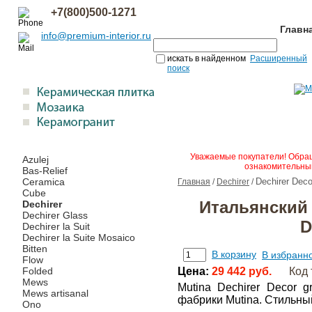
+7(800)500-1271
Главн
info@premium-interior.ru
искать в найденном
Расширенный
поиск
Уважаемые покупатели! Обращ
Azulej
ознакомительным
Bas-Relief
Ceramica
Dechirer Deco
Главная
/
Dechirer
/
Cube
Итальянский 
Dechirer
Dechirer Glass
D
Dechirer la Suit
Dechirer la Suite Mosaico
Bitten
В корзину
В избранн
Flow
Folded
Цена:
29 442 руб.
Код 
Mews
Mutina Dechirer Decor 
Mews artisanal
фабрики Mutina. Стильны
Ono