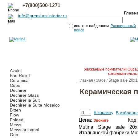
+7(800)500-1271
Главн
info@premium-interior.ru
искать в найденном
Расширенный
поиск
Уважаемые покупатели! Обращ
Azulej
ознакомительным
Bas-Relief
Ceramica
Stage sale 20x1
Главная
/
Stage
/
Cube
Керамическая п
Dechirer
Dechirer Glass
Dechirer la Suit
Dechirer la Suite Mosaico
Bitten
В корзину
В избранн
Flow
Folded
Цена:
Код 
Звоните
Mews
Mutina Stage sale 20
Mews artisanal
Итальянской фабрики Mut
Ono