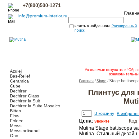
+7(800)500-1271
Главн
info@premium-interior.ru
искать в найденном
Расширенный
поиск
Уважаемые покупатели! Обращ
Azulej
ознакомительным
Bas-Relief
Ceramica
Stage battiscop
Главная
/
Stage
/
Cube
Плинтус для 
Dechirer
Dechirer Glass
Muti
Dechirer la Suit
Dechirer la Suite Mosaico
Bitten
В корзину
В избранн
Flow
Folded
Цена:
Код 
Звоните
Mews
Mutina Stage battiscopa 
Mews artisanal
Mutina. Стильный дизайн
Ono