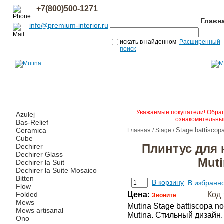
+7(800)500-1271
Главн
info@premium-interior.ru
искать в найденном
Расширенный
поиск
Уважаемые покупатели! Обращ
Azulej
ознакомительным
Bas-Relief
Ceramica
Stage battiscop
Главная
/
Stage
/
Cube
Плинтус для 
Dechirer
Dechirer Glass
Muti
Dechirer la Suit
Dechirer la Suite Mosaico
Bitten
В корзину
В избранн
Flow
Folded
Цена:
Код 
Звоните
Mews
Mutina Stage battiscopa 
Mews artisanal
Mutina. Стильный дизайн
Ono