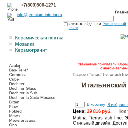
+7(800)500-1271
Главн
info@premium-interior.ru
искать в найденном
Расширенный
поиск
Уважаемые покупатели! Обращ
Azulej
ознакомительным
Bas-Relief
Ceramica
Tierras ash line
Главная
/
Tierras
/
Cube
Итальянский 
Dechirer
Dechirer Glass
Dechirer la Suit
Dechirer la Suite Mosaico
Bitten
В корзину
В избранн
Flow
Folded
Цена:
29 816 руб.
Код 
Mews
Mutina Tierras ash line
Mews artisanal
Стильный дизайн. Доступ
Ono