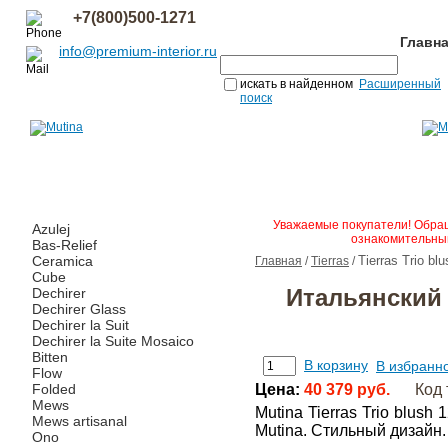
+7(800)500-1271
Главн
info@premium-interior.ru
искать в найденном
Расширенный
поиск
Уважаемые покупатели! Обращ
Azulej
ознакомительным
Bas-Relief
Ceramica
Tierras Trio bl
Главная
/
Tierras
/
Cube
Итальянский 
Dechirer
Dechirer Glass
Dechirer la Suit
Dechirer la Suite Mosaico
Bitten
В корзину
В избранн
Flow
Folded
Цена:
40 379 руб.
Код 
Mews
Mutina Tierras Trio blus
Mews artisanal
Mutina. Стильный дизайн
Ono