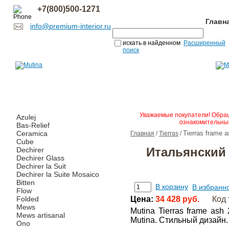
+7(800)500-1271
Главн
info@premium-interior.ru
искать в найденном
Расширенный
поиск
Уважаемые покупатели! Обращ
Azulej
ознакомительным
Bas-Relief
Ceramica
Tierras frame 
Главная
/
Tierras
/
Cube
Итальянский 
Dechirer
Dechirer Glass
Dechirer la Suit
Dechirer la Suite Mosaico
Bitten
В корзину
В избранн
Flow
Folded
Цена:
34 428 руб.
Код 
Mews
Mutina Tierras frame as
Mews artisanal
Mutina. Стильный дизайн
Ono