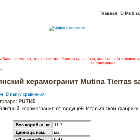
Главная
О Mutina
Ваше внимание, что в связи колебанием курса евро, цены на сайте являютс
за понимание!
ne
нский керамогранит Mutina Tierras sa
ое
В папку сравнения
товара:
PUTI45
e. Элитный керамогранит от ведущей Итальянской фабрики
Вес коробки, кг
11.7
Единица изм.
м2
м2 в коробке
0.43