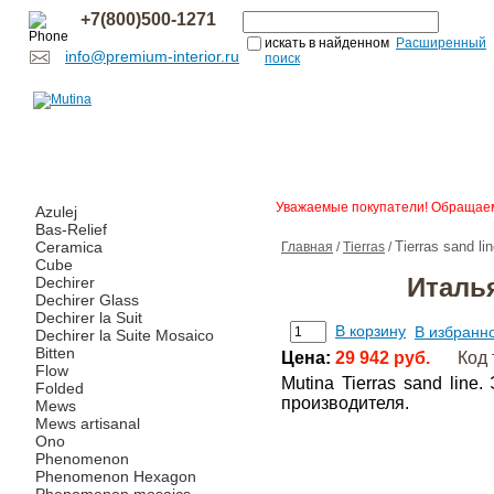
+7(800)500-1271
искать в найденном
Расширенный
info@premium-interior.ru
поиск
Уважаемые покупатели! Обращаем 
Azulej
Bas-Relief
Ceramica
Tierras sand li
Главная
/
Tierras
/
Cube
Италья
Dechirer
Dechirer Glass
Dechirer la Suit
В корзину
В избранн
Dechirer la Suite Mosaico
Bitten
Цена:
29 942 руб.
Код 
Flow
Mutina Tierras sand lin
Folded
производителя.
Mews
Mews artisanal
Ono
Phenomenon
Phenomenon Hexagon