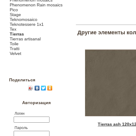
Phenomenon mosaics
Phenomenon Rain mosaics
Pico
Stage
Teknomosaico
Teknotessere 1x1
Tex
Другие элементы ко
Tierras
Tierras artisanal
Toile
Tratti
Velvet
Поделиться
Авторизация
Логин
Tierras ash 120x1
Пароль