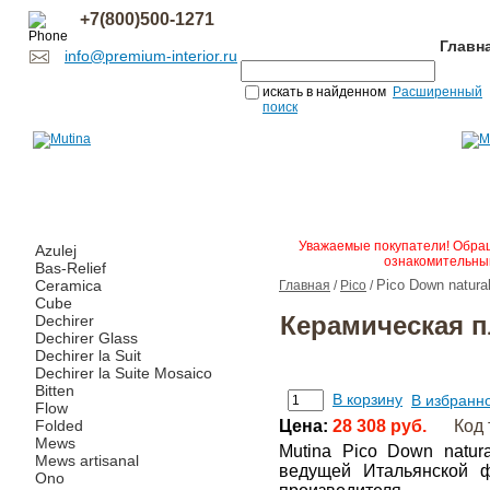
+7(800)500-1271
Главн
info@premium-interior.ru
искать в найденном
Расширенный
поиск
Уважаемые покупатели! Обращ
Azulej
ознакомительным
Bas-Relief
Ceramica
Pico Down natura
Главная
/
Pico
/
Cube
Керамическая п
Dechirer
Dechirer Glass
Dechirer la Suit
Dechirer la Suite Mosaico
Bitten
В корзину
В избранн
Flow
Folded
Цена:
28 308 руб.
Код 
Mews
Mutina Pico Down natur
Mews artisanal
ведущей Итальянской ф
Ono