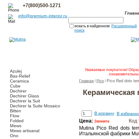
+7(800)500-1271
Главн
info@premium-interior.ru
искать в найденном
Расширенный
поиск
Уважаемые покупатели! Обращ
Azulej
ознакомительным
Bas-Relief
Ceramica
Pico Red dots ter
Главная
/
Pico
/
Cube
Керамическая п
Dechirer
Dechirer Glass
Dechirer la Suit
Dechirer la Suite Mosaico
Bitten
В корзину
В избранн
Flow
Folded
Цена:
Код 
Звоните
Mews
Mutina Pico Red dots te
Mews artisanal
Итальянской фабрики Mut
Ono