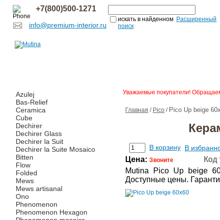
+7(800)500-1271
искать в найденном
Расширенный
info@premium-interior.ru
поиск
Уважаемые покупатели! Обращаем 
Azulej
Bas-Relief
Ceramica
Pico Up beige 60
Главная
/
Pico
/
Cube
Керам
Dechirer
Dechirer Glass
Dechirer la Suit
В корзину
В избранн
Dechirer la Suite Mosaico
Bitten
Цена:
Код 
Звоните
Flow
Mutina Pico Up beige 6
Folded
Доступные цены. Гаранти
Mews
Mews artisanal
Ono
Phenomenon
Phenomenon Hexagon