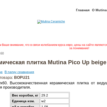
Главная
О Mutina
Ваше внимание, что в связи колебанием курса евро, цены на сайте являютс
за понимание!
x60
ическая плитка Mutina Pico Up beige
ое
В папку сравнения
товара:
BOPU21
0x60. Высококачественная керамическая плитка от веду
я производителя.
Вес коробки, кг
29.2
Единица изм.
м2
м2 в коробке
1.08