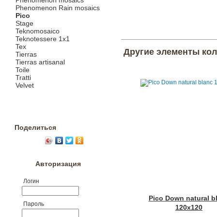
Phenomenon mosaics
Phenomenon Rain mosaics
Pico
Stage
Teknomosaico
Teknotessere 1x1
Tex
Другие элементы ко
Tierras
Tierras artisanal
Toile
Tratti
Velvet
Поделиться
Авторизация
Логин
Pico Down natural b
Пароль
120x120