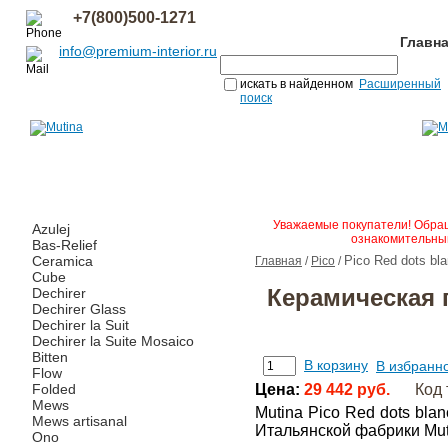
+7(800)500-1271
Главн
info@premium-interior.ru
искать в найденном
Расширенный
поиск
Уважаемые покупатели! Обращ
Azulej
ознакомительным
Bas-Relief
Ceramica
Pico Red dots bl
Главная
/
Pico
/
Cube
Керамическая п
Dechirer
Dechirer Glass
Dechirer la Suit
Dechirer la Suite Mosaico
Bitten
В корзину
В избранн
Flow
Folded
Цена:
29 442 руб.
Код 
Mews
Mutina Pico Red dots bl
Mews artisanal
Итальянской фабрики Mut
Ono